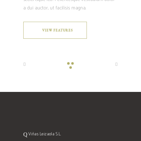
a dui auctor, ut facilisis magna.
VIEW FEATURES
Viñas Leizaola S.L.