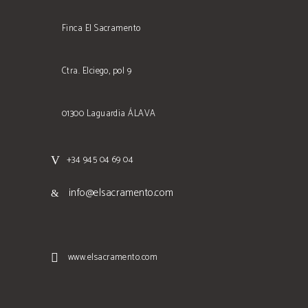
Finca El Sacramento
Ctra. Elciego, pol 9
01300 Laguardia ÁLAVA
+34 945 04 69 04
info@elsacramento.com
www.elsacramento.com