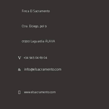
Finca El Sacramento
Ctra. Elciego, pol 9
01300 Laguardia ÁLAVA
+34 945 04 69 04
info@elsacramento.com
www.elsacramento.com