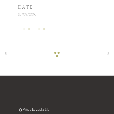
DATE
28/09/2016
Viñas Leizaola S.L.