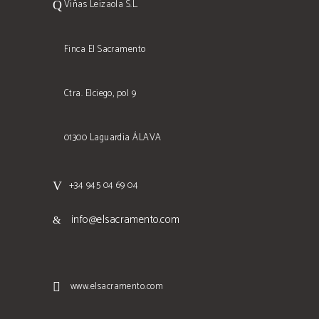
Viñas Leizaola S.L.
Finca El Sacramento
Ctra. Elciego, pol 9
01300 Laguardia ÁLAVA
+34 945 04 69 04
info@elsacramento.com
www.elsacramento.com